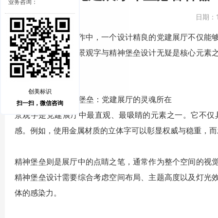
业务咨询：
日期：
在新时代的党建工作中，一个设计精良的党建展厅不仅能
布置中，高品质的
景观字
与
精神堡垒
设计无疑是核心元素
的关键诀窍。
创美标识
###
景观字
与
精神堡垒
：党建展厅的灵魂所在
扫一扫，微信咨询
景观字
是党建展厅中最直观、最吸睛的元素之一。它不仅
感。例如，使用金属材质的
立体字
可以彰显权威与稳重，而
精神堡垒
则是展厅中的点睛之笔，通常作为整个空间的视
精神堡垒
设计需要综合考虑空间布局、主题高度以及灯光
体的感染力。