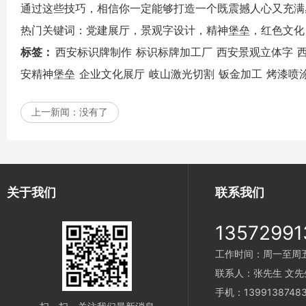
通过这些技巧，相信你一定能够打造一个既震撼人心又充
热门关键词：党建展厅，
景观字
设计，
精神堡垒
，红色文化
标签：
西安标识牌制作
标识标牌加工厂
西安景观立体字
安精神堡垒
企业文化展厅
岐山激光切割
钣金加工
烤漆喷
上一新闻：
没有了
关于我们
联系我们
13572991
工作时间：周一至周五 9
联系人：张先生 文先
手机：1399138748