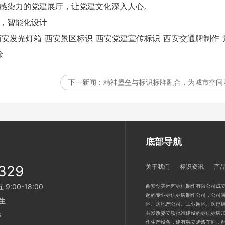
满感染力的党建展厅，让党建文化深入人心。
，智能化设计
西安发光灯箱
西安景区标识
西安党建宣传标识
西安交通牌制作
涂
下一新闻：
精神堡垒与标识标牌融合，为城市空间
底部导航
329
关于我们
标识资讯
产
:00-18:00
西安创美环艺标识制作有限公司成立
起的专业标识标牌制作公司，公司秉
生
区、房地产公司、工业园区、医疗
县发改委立项批准建设的标识标牌加
3
作生产设备，建有独立烤漆车间，