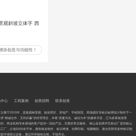
景观斜坡立体字
西
增添创意与功能性！
品中心
工程案例
创美招聘
联系创美
注册于2010年，是集园林景观、旅游景区、房地产、学校医院、商场园区等标识标牌设计制作于一
承“精诚合作、互利共赢”的经营理念，本着“质量为先、诚信为本”的服务宗旨，已为多家旅游景
组织、商业机构等各领域的客户提供一流的产品，完善的售后服务。 岐山县创美环艺标识厂是经岐山
工厂，占地5000余平米，拥有钣金制作、标识烤漆、丝网印刷、电脑雕刻、激光切割等多种标识制
配套环保除尘设备，通过环评验收合格，手续齐全。