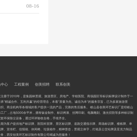
08-16
品中心
工程案例
创美招聘
联系创美
注册于2010年，是集园林景观、旅游景区、房地产、学校医院、商场园区等标识标牌设计制作于一
承“精诚合作、互利共赢”的经营理念，本着“质量为先、诚信为本”的服务宗旨，已为多家旅游景
组织、商业机构等各领域的客户提供一流的产品，完善的售后服务。 岐山县创美环艺标识厂是经岐山
工厂，占地5000余平米，拥有钣金制作、标识烤漆、丝网印刷、电脑雕刻、激光切割等多种标识制
配套环保除尘设备，通过环评验收合格，手续齐全。
长期为客户提供地产标识牌、医院科室牌、景区标识牌、道路交通指示牌、商场标识牌、楼栋牌、单
视牌、宣传栏、信报箱、休闲椅、垃圾箱作，精神堡垒，景观立体字，灯箱及公交站牌及亚克力制品
业务，西安创美环艺标识制作有限公司竭诚为您服务！