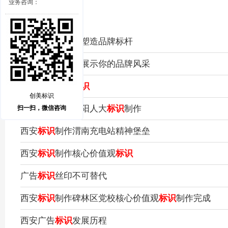
业务咨询：
西安
标识
制作：塑造品牌标杆
西安
标识
制作：展示你的品牌风采
西安红会医院
标识
创美标识
西安
标识
制作咸阳人大
标识
制作
扫一扫，微信咨询
西安
标识
制作渭南充电站精神堡垒
西安
标识
制作核心价值观
标识
广告
标识
丝印不可替代
西安
标识
制作碑林区党校核心价值观
标识
制作完成
西安广告
标识
发展历程