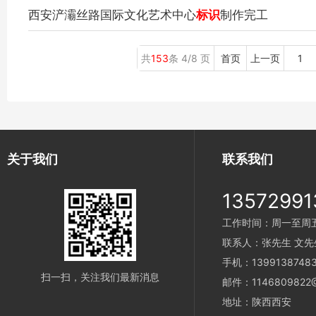
西安浐灞丝路国际文化艺术中心
标识
制作完工
共
153
条 4/8 页
首页
上一页
1
关于我们
联系我们
13572991
工作时间：周一至周五 9
联系人：张先生 文先
手机：1399138748
扫一扫，关注我们最新消息
邮件：1146809822@
地址：陕西西安