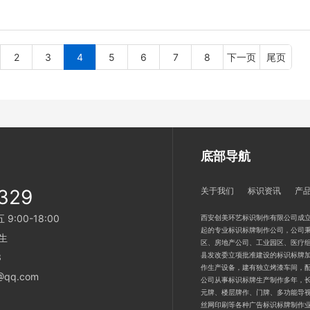
2
3
4
5
6
7
8
下一页
尾页
底部导航
329
关于我们
标识资讯
产
:00-18:00
西安创美环艺标识制作有限公司成立
起的专业标识标牌制作公司，公司秉
生
区、房地产公司、工业园区、医疗
县发改委立项批准建设的标识标牌加
3
作生产设备，建有独立烤漆车间，
qq.com
公司从事标识标牌生产制作多年，
元牌、楼层牌作、门牌、多功能导
丝网印刷等各种广告标识标牌制作