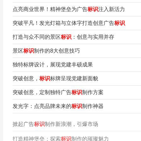
点亮商业世界！精神堡垒为广告
标识
注入新活力
突破平凡！发光灯箱与立体字打造创意广告
标识
打造与众不同的景区
标识
：创意与实用并存
景区
标识
制作的8大创意技巧
独特标牌设计，展现党建丰硕成果
突破创意，
标识
标牌呈现党建新面貌
突破创意，定制独特广告
标识
制作方案
发光字：点亮品牌未来的
标识
制作神器
掀起广告
标识
制作新浪潮，引爆市场
打造精神堡垒：探索
标识
制作的璀璨魅力