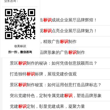
业务咨询：
引爆潜力！让广告
标识
成就企业展厅品牌辉煌！
个性彰显！用景观
标识
点亮企业展厅品牌魅力！
让品牌与时俱进，精致广告
标识
制作
创美标识
独具匠心，提升品牌形象的广告
标识
制作
扫一扫，微信咨询
景区
标识
制作的秘诀：如何凭借创意脱颖而出？
打造独特
标识
标牌，展现党建价值观
景区
标识
制作秘笈：如何运用创意打造品牌标志？
突出党建特色，定制专属党建
标识
，塑造品牌形象
党建
标识
定制，彰显党建成果，凝聚力量