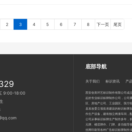
2
3
4
5
6
7
8
下一页
尾页
底部导航
329
关于我们
标识资讯
产
:00-18:00
西安创美环艺标识制作有限公司成立
起的专业标识标牌制作公司，公司秉
生
区、房地产公司、工业园区、医疗
县发改委立项批准建设的标识标牌加
3
作生产设备，建有独立烤漆车间，
qq.com
公司从事标识标牌生产制作多年，
元牌、楼层牌作、门牌、多功能导
丝网印刷等各种广告标识标牌制作