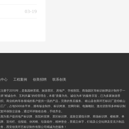
03-19
品中心
工程案例
创美招聘
联系创美
注册于2010年，是集园林景观、旅游景区、房地产、学校医院、商场园区等标识标牌设计制作于一
承“精诚合作、互利共赢”的经营理念，本着“质量为先、诚信为本”的服务宗旨，已为多家旅游景
组织、商业机构等各领域的客户提供一流的产品，完善的售后服务。 岐山县创美环艺标识厂是经岐山
工厂，占地5000余平米，拥有钣金制作、标识烤漆、丝网印刷、电脑雕刻、激光切割等多种标识制
配套环保除尘设备，通过环评验收合格，手续齐全。
长期为客户提供地产标识牌、医院科室牌、景区标识牌、道路交通指示牌、商场标识牌、楼栋牌、单
视牌、宣传栏、信报箱、休闲椅、垃圾箱作，精神堡垒，景观立体字，灯箱及公交站牌及亚克力制品
业务，西安创美环艺标识制作有限公司竭诚为您服务！