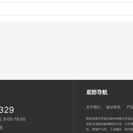
底部导航
329
关于我们
标识资讯
产
:00-18:00
西安创美环艺标识制作有限公司成立
起的专业标识标牌制作公司，公司秉
生
区、房地产公司、工业园区、医疗