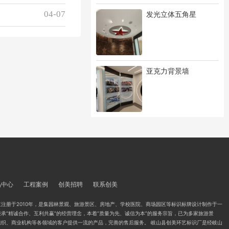
04-07
发光立体五角星
亚克力背景墙
品中心
工程案例
创美招聘
联系创美
注册于2010年，是集园林景观、旅游景区、房地产、学校医院、商场园区等标识标牌设计制作于一
承“精诚合作、互利共赢”的经营理念，本着“质量为先、诚信为本”的服务宗旨，已为多家旅游景
组织、商业机构等各领域的客户提供一流的产品，完善的售后服务。 岐山县创美环艺标识厂是经岐山