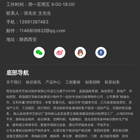
工作时间：周一至周五 9:00-18:00
联系人：张先生 文先生
手机：13991387483
邮件：1146809822@qq.com
地址：陕西西安
底部导航
关于我们
标识资讯
产品中心
工程案例
创美招聘
联系创美
西安创美环艺标识制作有限公司成立注册于2010年，是集园林景观、旅游景区、房地产、学
校医院、商场园区等标识标牌设计制作于一起的专业标识标牌制作公司，公司秉承“精诚合
作、互利共赢”的经营理念，本着“质量为先、诚信为本”的服务宗旨，已为多家旅游景区、房
地产公司、工业园区、医疗组织、商业机构等各领域的客户提供一流的产品，完善的售后服
务。 岐山县创美环艺标识厂是经岐山县发改委立项批准建设的标识标牌加工厂，占地5000余
平米，拥有钣金制作、标识烤漆、丝网印刷、电脑雕刻、激光切割等多种标识制作生产设
备，建有独立烤漆车间，配套环保除尘设备，通过环评验收合格，手续齐全。
公司从事标识标牌生产制作多年，长期为客户提供地产标识牌、医院科室牌、景区标识牌、
道路交通指示牌、商场标识牌、楼栋牌、单元牌、楼层牌作、门牌、多功能导视牌、宣传