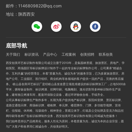
邮件：1146809822@qq.com
地址：陕西西安
底部导航
关于我们
标识资讯
产品中心
工程案例
创美招聘
联系创美
西安创美环艺标识制作有限公司成立注册于2010年，是集园林景观、旅游景区、房地产、学
校医院、商场园区等标识标牌设计制作于一起的专业标识标牌制作公司，公司秉承“精诚合
作、互利共赢”的经营理念，本着“质量为先、诚信为本”的服务宗旨，已为多家旅游景区、房
地产公司、工业园区、医疗组织、商业机构等各领域的客户提供一流的产品，完善的售后服
务。 岐山县创美环艺标识厂是经岐山县发改委立项批准建设的标识标牌加工厂，占地5000余
平米，拥有钣金制作、标识烤漆、丝网印刷、电脑雕刻、激光切割等多种标识制作生产设
备，建有独立烤漆车间，配套环保除尘设备，通过环评验收合格，手续齐全。
公司从事标识标牌生产制作多年，长期为客户提供地产标识牌、医院科室牌、景区标识牌、
道路交通指示牌、商场标识牌、楼栋牌、单元牌、楼层牌作、门牌、多功能导视牌、宣传
栏、信报箱、休闲椅、垃圾箱作，精神堡垒，景观立体字，灯箱及公交站牌及亚克力制品丝
网印刷等各种广告标识标牌制作业务，西安创美环艺标识制作有限公司竭诚为您服务！
我们始终坚持以产品精美化，服务人性化为原则，本着质量为先，诚信为本的企业宗旨，愿
与广大客户和各界同仁精诚合作，共创美好明天。