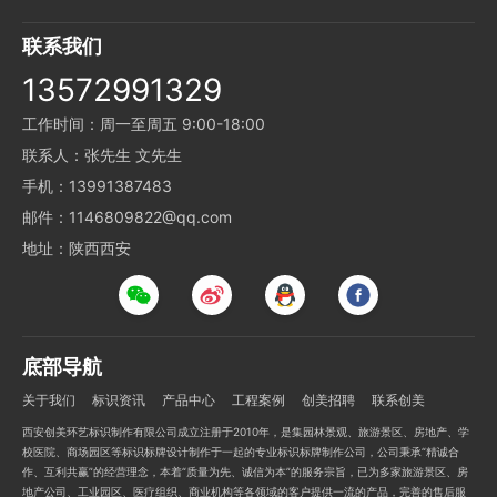
联系我们
13572991329
工作时间：周一至周五 9:00-18:00
联系人：张先生 文先生
手机：13991387483
邮件：1146809822@qq.com
地址：陕西西安
底部导航
关于我们
标识资讯
产品中心
工程案例
创美招聘
联系创美
西安创美环艺标识制作有限公司成立注册于2010年，是集园林景观、旅游景区、房地产、学
校医院、商场园区等标识标牌设计制作于一起的专业标识标牌制作公司，公司秉承“精诚合
作、互利共赢”的经营理念，本着“质量为先、诚信为本”的服务宗旨，已为多家旅游景区、房
地产公司、工业园区、医疗组织、商业机构等各领域的客户提供一流的产品，完善的售后服