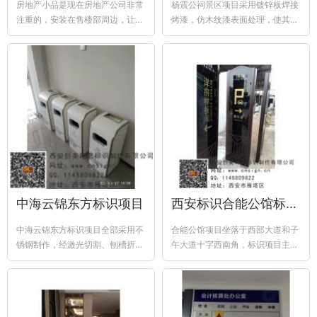
房地产小品是现在房地产公司非常
杨震公祠景区项目采用镀锌板焊接
注重的，安装在售楼部周边，让客
烤漆，仿木纹漆表面处理，使其达
户能感到一种家的感觉，充分阐述
到木制标牌效果，立体字粘贴搭
了宾至如归...
配，使其层次...
中海云锦东方标识项目
西安标识合能公馆标识项目
中海云锦东方标识项目全部采用不
合能公馆项目坐落于西部大道和子
锈钢制作，经激光切割、刨槽折弯
午大道十字西南角，标识项目主要
焊接，电镀、喷漆丝印等工艺制作
涉及岗亭，样板间标识，合同展示
架，温馨提...