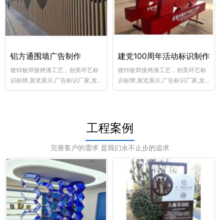
铝方通围墙广告制作
建党100周年活动标识制作
镀锌板焊接烤漆工艺，创美环艺标
镀锌板焊接烤漆工艺，创美环艺标
识标牌,展览展示,广告标识厂家,发
识标牌,展览展示,广告标识厂家,发
光标识设计,户外广告制作,围墙广告
光标识设计,户外广告制作,围墙广告
制作,宣传栏制作厂,乡村牌制作,商
制作,宣传栏制作厂,乡村牌制作,商
业美陈,交通标志牌加工,景观斜坡立
业美陈,交通标志牌加工,景观斜坡立
体字
体字
工程案例
完善客户的需求 是我们永不止步的追求