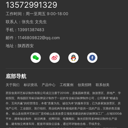
13572991329
工作时间：周一至周五 9:00-18:00
联系人：张先生 文先生
手机：13991387483
邮件：1146809822@qq.com
地址：陕西西安
底部导航
关于我们
标识资讯
产品中心
工程案例
创美招聘
联系创美
西安创美环艺标识制作有限公司成立注册于2010年，是集园林景观、旅游景区、房地产、学
校医院、商场园区等标识标牌设计制作于一起的专业标识标牌制作公司，公司秉承“精诚合
作、互利共赢”的经营理念，本着“质量为先、诚信为本”的服务宗旨，已为多家旅游景区、房
地产公司、工业园区、医疗组织、商业机构等各领域的客户提供一流的产品，完善的售后服
务。 岐山县创美环艺标识厂是经岐山县发改委立项批准建设的标识标牌加工厂，占地5000余
平米，拥有钣金制作、标识烤漆、丝网印刷、电脑雕刻、激光切割等多种标识制作生产设
备，建有独立烤漆车间，配套环保除尘设备，通过环评验收合格，手续齐全。